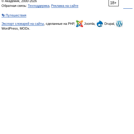
© Академик, 2000-2026
18+
Обратная связь:
Техподдержка
,
Реклама на сайте
👣 Путешествия
Экспорт словарей на сайты
, сделанные на PHP,
Joomla,
Drupal,
WordPress, MODx.